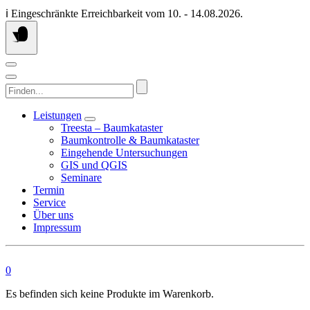
Springen
ℹ️ Eingeschränkte Erreichbarkeit vom 10. - 14.08.2026.
Sie
zum
Inhalt
Finden...
Leistungen
Treesta – Baumkataster
Baumkontrolle & Baumkataster
Eingehende Untersuchungen
GIS und QGIS
Seminare
Termin
Service
Über uns
Impressum
0
Es befinden sich keine Produkte im Warenkorb.