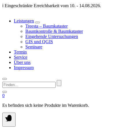
Springen
ℹ️ Eingeschränkte Erreichbarkeit vom 10. - 14.08.2026.
Sie
zum
Inhalt
Leistungen
Treesta – Baumkataster
Baumkontrolle & Baumkataster
Eingehende Untersuchungen
GIS und QGIS
Seminare
Termin
Service
Über uns
Impressum
Finden...
0
Es befinden sich keine Produkte im Warenkorb.