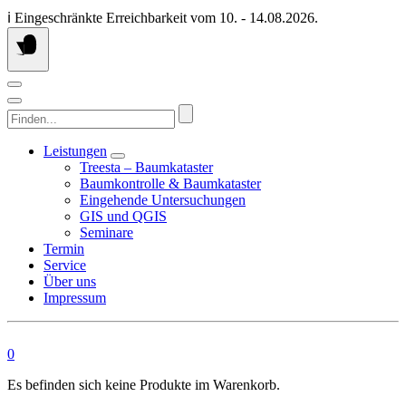
Springen
ℹ️ Eingeschränkte Erreichbarkeit vom 10. - 14.08.2026.
Sie
zum
Inhalt
Finden...
Leistungen
Treesta – Baumkataster
Baumkontrolle & Baumkataster
Eingehende Untersuchungen
GIS und QGIS
Seminare
Termin
Service
Über uns
Impressum
0
Es befinden sich keine Produkte im Warenkorb.