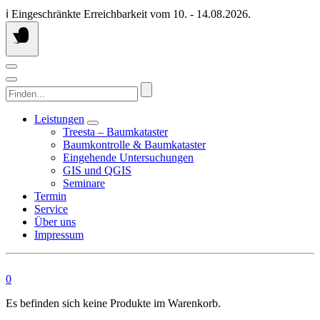
Springen
ℹ️ Eingeschränkte Erreichbarkeit vom 10. - 14.08.2026.
Sie
zum
Inhalt
Finden...
Leistungen
Treesta – Baumkataster
Baumkontrolle & Baumkataster
Eingehende Untersuchungen
GIS und QGIS
Seminare
Termin
Service
Über uns
Impressum
0
Es befinden sich keine Produkte im Warenkorb.