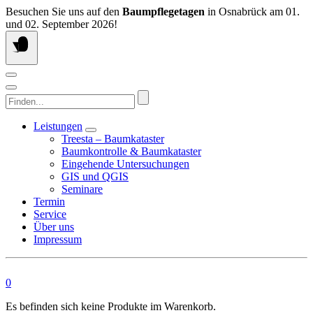
Springen
Besuchen Sie uns auf den
Baumpflegetagen
in Osnabrück am 01.
Sie
und 02. September 2026!
zum
Inhalt
Finden...
Leistungen
Treesta – Baumkataster
Baumkontrolle & Baumkataster
Eingehende Untersuchungen
GIS und QGIS
Seminare
Termin
Service
Über uns
Impressum
0
Es befinden sich keine Produkte im Warenkorb.