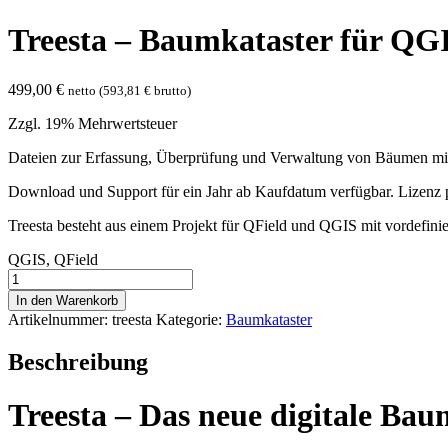
Treesta – Baumkataster für QG
499,00
€
netto (
593,81
€
brutto)
Zzgl. 19% Mehrwertsteuer
Dateien zur Erfassung, Überprüfung und Verwaltung von Bäumen mit
Download und Support für ein Jahr ab Kaufdatum verfügbar. Lizenz
Treesta besteht aus einem Projekt für QField und QGIS mit vordefin
QGIS, QField
Treesta
–
In den Warenkorb
Baumkataster
Artikelnummer:
treesta
Kategorie:
Baumkataster
für
QGIS/QField
Beschreibung
[Digital]
Menge
Treesta – Das neue digitale Ba