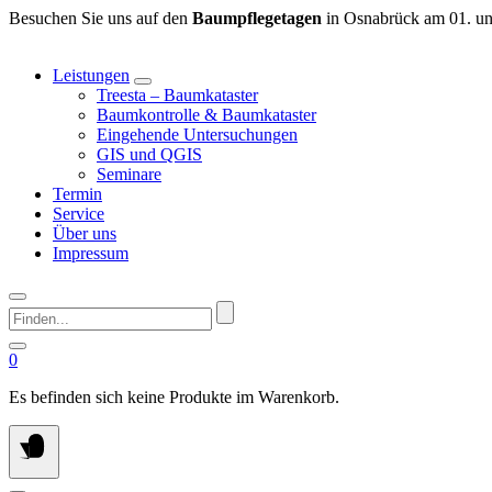
Springen
Besuchen Sie uns auf den
Baumpflegetagen
in Osnabrück am 01. un
Sie
zum
Leistungen
Inhalt
Treesta – Baumkataster
Baumkontrolle & Baumkataster
Eingehende Untersuchungen
GIS und QGIS
Seminare
Termin
Service
Über uns
Impressum
Finden...
0
Es befinden sich keine Produkte im Warenkorb.