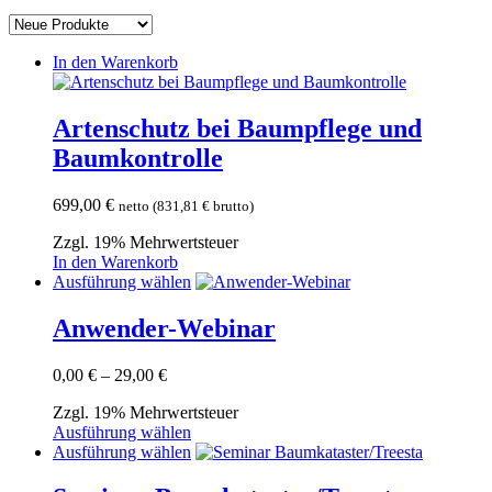
Aktualität
sortiert
In den Warenkorb
Artenschutz bei Baumpflege und
Baumkontrolle
699,00
€
netto (
831,81
€
brutto)
Zzgl. 19% Mehrwertsteuer
In den Warenkorb
Dieses
Ausführung wählen
Produkt
weist
Anwender-Webinar
mehrere
Varianten
Preisspanne:
0,00
€
–
29,00
€
auf.
0,00 €
Die
Zzgl. 19% Mehrwertsteuer
bis
Optionen
Dieses
Ausführung wählen
29,00 €
können
Produkt
Dieses
Ausführung wählen
auf
weist
Produkt
der
mehrere
weist