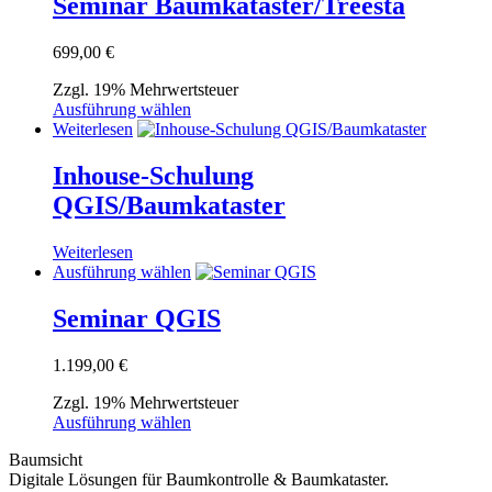
Seminar Baumkataster/Treesta
Produktseite
Varianten
mehrere
gewählt
auf.
Varianten
werden
699,00
€
Die
auf.
Optionen
Die
Zzgl. 19% Mehrwertsteuer
können
Optionen
Dieses
Ausführung wählen
auf
können
Produkt
Weiterlesen
der
auf
weist
Produktseite
der
mehrere
Inhouse-Schulung
gewählt
Produktseite
Varianten
werden
gewählt
QGIS/Baumkataster
auf.
werden
Die
Optionen
Weiterlesen
können
Dieses
Ausführung wählen
auf
Produkt
der
weist
Seminar QGIS
Produktseite
mehrere
gewählt
Varianten
1.199,00
€
werden
auf.
Die
Zzgl. 19% Mehrwertsteuer
Optionen
Dieses
Ausführung wählen
können
Produkt
auf
Baumsicht
weist
der
Digitale Lösungen für Baumkontrolle & Baumkataster.
mehrere
Produktseite