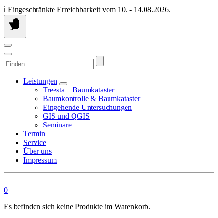
Springen
ℹ️ Eingeschränkte Erreichbarkeit vom 10. - 14.08.2026.
Sie
zum
Inhalt
Finden...
Leistungen
Treesta – Baumkataster
Baumkontrolle & Baumkataster
Eingehende Untersuchungen
GIS und QGIS
Seminare
Termin
Service
Über uns
Impressum
0
Es befinden sich keine Produkte im Warenkorb.