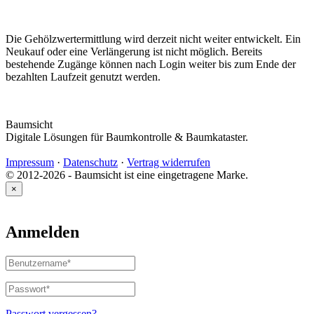
Die Gehölzwertermittlung wird derzeit nicht weiter entwickelt. Ein
Neukauf oder eine Verlängerung ist nicht möglich. Bereits
bestehende Zugänge können nach Login weiter bis zum Ende der
bezahlten Laufzeit genutzt werden.
Baumsicht
Digitale Lösungen für Baumkontrolle & Baumkataster.
Impressum
·
Datenschutz
·
Vertrag widerrufen
© 2012-2026 - Baumsicht ist eine eingetragene Marke.
×
Anmelden
Benutzername
oder
E-
Passwort
*
Erforderlich
Mail-
Adresse
*
Passwort vergessen?