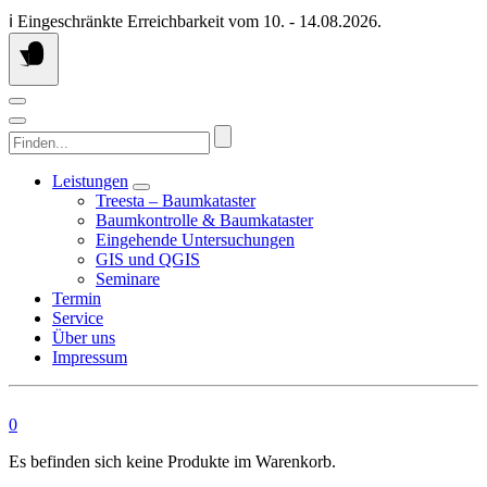
Springen
ℹ️ Eingeschränkte Erreichbarkeit vom 10. - 14.08.2026.
Sie
zum
Inhalt
Finden...
Leistungen
Treesta – Baumkataster
Baumkontrolle & Baumkataster
Eingehende Untersuchungen
GIS und QGIS
Seminare
Termin
Service
Über uns
Impressum
0
Es befinden sich keine Produkte im Warenkorb.