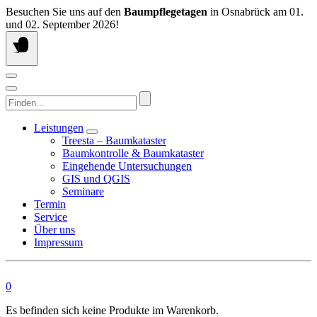
Springen
Besuchen Sie uns auf den
Baumpflegetagen
in Osnabrück am 01.
Sie
und 02. September 2026!
zum
Inhalt
Finden...
Leistungen
Treesta – Baumkataster
Baumkontrolle & Baumkataster
Eingehende Untersuchungen
GIS und QGIS
Seminare
Termin
Service
Über uns
Impressum
0
Es befinden sich keine Produkte im Warenkorb.