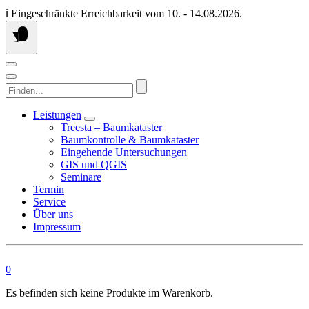
Springen
ℹ️ Eingeschränkte Erreichbarkeit vom 10. - 14.08.2026.
Sie
zum
Inhalt
Finden...
Leistungen
Treesta – Baumkataster
Baumkontrolle & Baumkataster
Eingehende Untersuchungen
GIS und QGIS
Seminare
Termin
Service
Über uns
Impressum
0
Es befinden sich keine Produkte im Warenkorb.