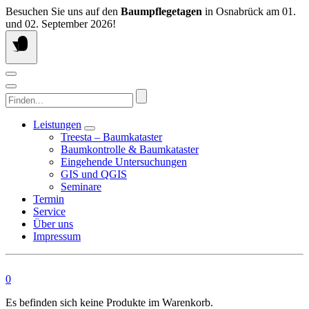
Springen
Besuchen Sie uns auf den
Baumpflegetagen
in Osnabrück am 01.
Sie
und 02. September 2026!
zum
Inhalt
Finden...
Leistungen
Treesta – Baumkataster
Baumkontrolle & Baumkataster
Eingehende Untersuchungen
GIS und QGIS
Seminare
Termin
Service
Über uns
Impressum
0
Es befinden sich keine Produkte im Warenkorb.