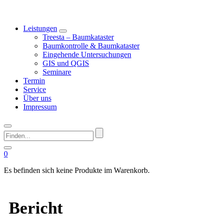
Leistungen
Treesta – Baumkataster
Baumkontrolle & Baumkataster
Eingehende Untersuchungen
GIS und QGIS
Seminare
Termin
Service
Über uns
Impressum
Finden...
0
Es befinden sich keine Produkte im Warenkorb.
Bericht