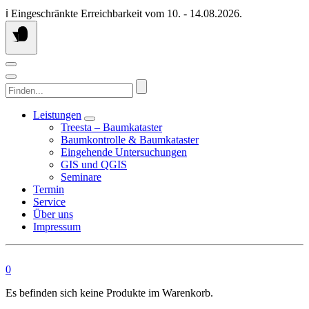
Springen
ℹ️ Eingeschränkte Erreichbarkeit vom 10. - 14.08.2026.
Sie
zum
Inhalt
Finden...
Leistungen
Treesta – Baumkataster
Baumkontrolle & Baumkataster
Eingehende Untersuchungen
GIS und QGIS
Seminare
Termin
Service
Über uns
Impressum
0
Es befinden sich keine Produkte im Warenkorb.