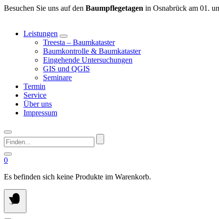
Springen
Besuchen Sie uns auf den
Baumpflegetagen
in Osnabrück am 01. un
Sie
zum
Leistungen
Inhalt
Treesta – Baumkataster
Baumkontrolle & Baumkataster
Eingehende Untersuchungen
GIS und QGIS
Seminare
Termin
Service
Über uns
Impressum
Finden...
0
Es befinden sich keine Produkte im Warenkorb.