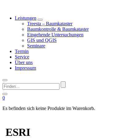
Leistungen
Treesta – Baumkataster
Baumkontrolle & Baumkataster
Eingehende Untersuchungen
GIS und QGIS
Seminare
Termin
Service
Über uns
Impressum
Finden...
0
Es befinden sich keine Produkte im Warenkorb.
ESRI