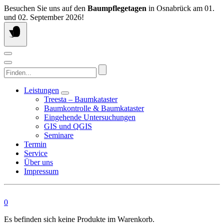
Springen
Besuchen Sie uns auf den
Baumpflegetagen
in Osnabrück am 01.
Sie
und 02. September 2026!
zum
Inhalt
Finden...
Leistungen
Treesta – Baumkataster
Baumkontrolle & Baumkataster
Eingehende Untersuchungen
GIS und QGIS
Seminare
Termin
Service
Über uns
Impressum
0
Es befinden sich keine Produkte im Warenkorb.