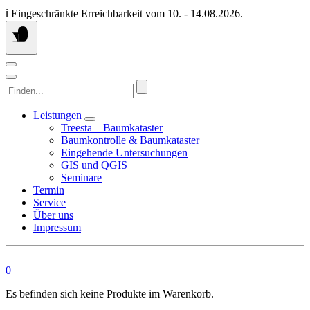
Springen
ℹ️ Eingeschränkte Erreichbarkeit vom 10. - 14.08.2026.
Sie
zum
Inhalt
Finden...
Leistungen
Treesta – Baumkataster
Baumkontrolle & Baumkataster
Eingehende Untersuchungen
GIS und QGIS
Seminare
Termin
Service
Über uns
Impressum
0
Es befinden sich keine Produkte im Warenkorb.