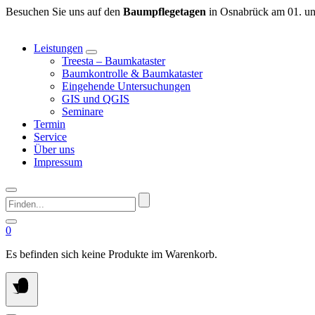
Springen
Besuchen Sie uns auf den
Baumpflegetagen
in Osnabrück am 01. un
Sie
zum
Leistungen
Inhalt
Treesta – Baumkataster
Baumkontrolle & Baumkataster
Eingehende Untersuchungen
GIS und QGIS
Seminare
Termin
Service
Über uns
Impressum
Finden...
0
Es befinden sich keine Produkte im Warenkorb.