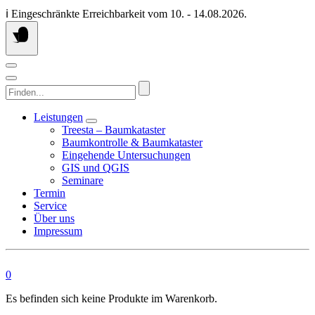
Springen
ℹ️ Eingeschränkte Erreichbarkeit vom 10. - 14.08.2026.
Sie
zum
Inhalt
Finden...
Leistungen
Treesta – Baumkataster
Baumkontrolle & Baumkataster
Eingehende Untersuchungen
GIS und QGIS
Seminare
Termin
Service
Über uns
Impressum
0
Es befinden sich keine Produkte im Warenkorb.