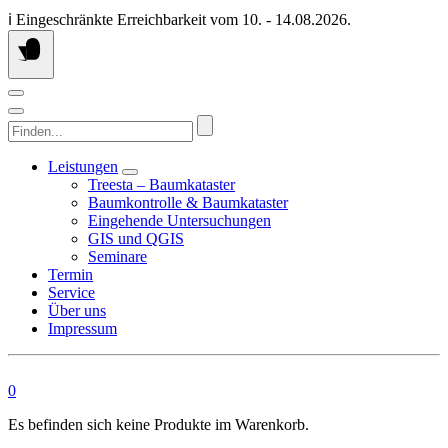
Springen
ℹ️ Eingeschränkte Erreichbarkeit vom 10. - 14.08.2026.
Sie
zum
Inhalt
Finden...
Leistungen
Treesta – Baumkataster
Baumkontrolle & Baumkataster
Eingehende Untersuchungen
GIS und QGIS
Seminare
Termin
Service
Über uns
Impressum
0
Es befinden sich keine Produkte im Warenkorb.