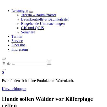
Leistungen
Treesta – Baumkataster
Baumkontrolle & Baumkataster
Eingehende Untersuchungen
GIS und QGIS
Seminare
Termin
Service
Über uns
Impressum
Finden...
0
Es befinden sich keine Produkte im Warenkorb.
Kurzmeldungen
Hunde sollen Wälder vor Käferplage
retten