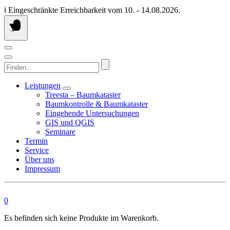
Springen
ℹ️ Eingeschränkte Erreichbarkeit vom 10. - 14.08.2026.
Sie
zum
Inhalt
Finden...
Leistungen
Treesta – Baumkataster
Baumkontrolle & Baumkataster
Eingehende Untersuchungen
GIS und QGIS
Seminare
Termin
Service
Über uns
Impressum
0
Es befinden sich keine Produkte im Warenkorb.