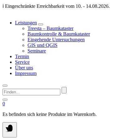
Springen
ℹ️ Eingeschränkte Erreichbarkeit vom 10. - 14.08.2026.
Sie
zum
Inhalt
Leistungen
Treesta – Baumkataster
Baumkontrolle & Baumkataster
Eingehende Untersuchungen
GIS und QGIS
Seminare
Termin
Service
Über uns
Impressum
Finden...
0
Es befinden sich keine Produkte im Warenkorb.