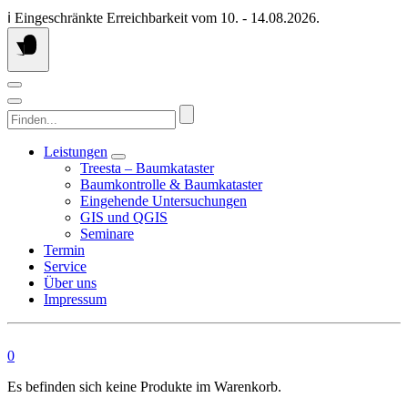
Springen
ℹ️ Eingeschränkte Erreichbarkeit vom 10. - 14.08.2026.
Sie
zum
Inhalt
Finden...
Leistungen
Treesta – Baumkataster
Baumkontrolle & Baumkataster
Eingehende Untersuchungen
GIS und QGIS
Seminare
Termin
Service
Über uns
Impressum
0
Es befinden sich keine Produkte im Warenkorb.