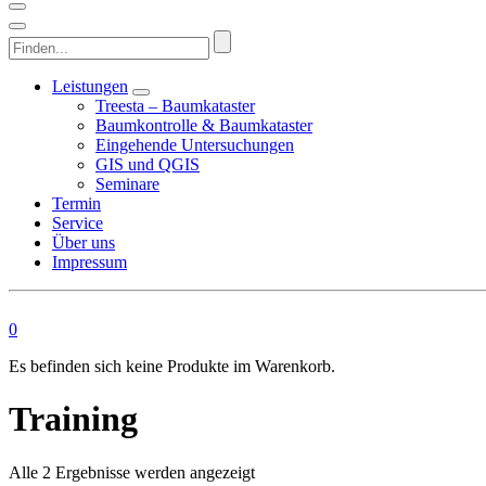
Finden...
Leistungen
Treesta – Baumkataster
Baumkontrolle & Baumkataster
Eingehende Untersuchungen
GIS und QGIS
Seminare
Termin
Service
Über uns
Impressum
0
Es befinden sich keine Produkte im Warenkorb.
Training
Nach
Alle 2 Ergebnisse werden angezeigt