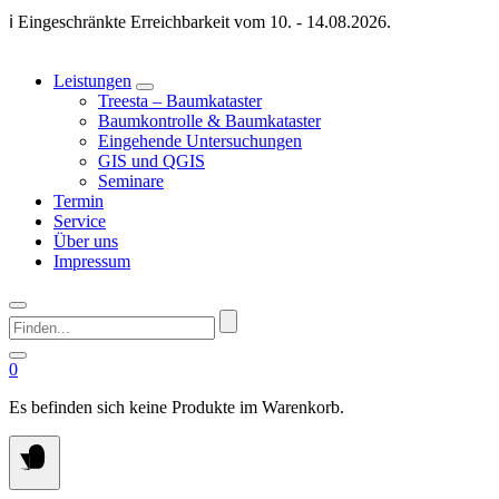
Springen
ℹ️ Eingeschränkte Erreichbarkeit vom 10. - 14.08.2026.
Sie
zum
Inhalt
Leistungen
Treesta – Baumkataster
Baumkontrolle & Baumkataster
Eingehende Untersuchungen
GIS und QGIS
Seminare
Termin
Service
Über uns
Impressum
Finden...
0
Es befinden sich keine Produkte im Warenkorb.