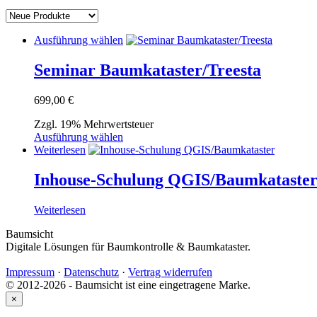
Aktualität
sortiert
Dieses
Ausführung wählen
Produkt
weist
Seminar Baumkataster/Treesta
mehrere
Varianten
699,00
€
auf.
Die
Zzgl. 19% Mehrwertsteuer
Optionen
Dieses
Ausführung wählen
können
Produkt
Weiterlesen
auf
weist
der
mehrere
Inhouse-Schulung QGIS/Baumkataste
Produktseite
Varianten
gewählt
auf.
werden
Weiterlesen
Die
Optionen
Baumsicht
können
Digitale Lösungen für Baumkontrolle & Baumkataster.
auf
der
Impressum
·
Datenschutz
·
Vertrag widerrufen
Produktseite
© 2012-2026 - Baumsicht ist eine eingetragene Marke.
gewählt
×
werden