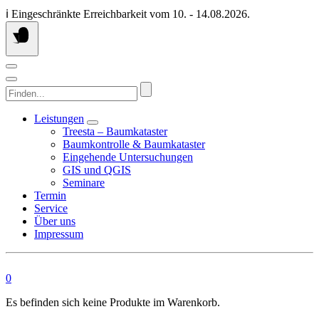
Springen
ℹ️ Eingeschränkte Erreichbarkeit vom 10. - 14.08.2026.
Sie
zum
Inhalt
Finden...
Leistungen
Treesta – Baumkataster
Baumkontrolle & Baumkataster
Eingehende Untersuchungen
GIS und QGIS
Seminare
Termin
Service
Über uns
Impressum
0
Es befinden sich keine Produkte im Warenkorb.