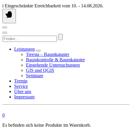
Springen
ℹ️ Eingeschränkte Erreichbarkeit vom 10. - 14.08.2026.
Sie
zum
Inhalt
Finden...
Leistungen
Treesta – Baumkataster
Baumkontrolle & Baumkataster
Eingehende Untersuchungen
GIS und QGIS
Seminare
Termin
Service
Über uns
Impressum
0
Es befinden sich keine Produkte im Warenkorb.