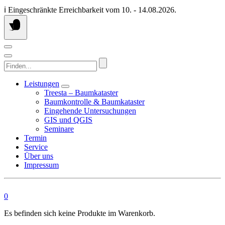
Springen
ℹ️ Eingeschränkte Erreichbarkeit vom 10. - 14.08.2026.
Sie
zum
Inhalt
Finden...
Leistungen
Treesta – Baumkataster
Baumkontrolle & Baumkataster
Eingehende Untersuchungen
GIS und QGIS
Seminare
Termin
Service
Über uns
Impressum
0
Es befinden sich keine Produkte im Warenkorb.