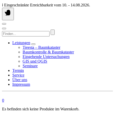
Springen
ℹ️ Eingeschränkte Erreichbarkeit vom 10. - 14.08.2026.
Sie
zum
Inhalt
Finden...
Leistungen
Treesta – Baumkataster
Baumkontrolle & Baumkataster
Eingehende Untersuchungen
GIS und QGIS
Seminare
Termin
Service
Über uns
Impressum
0
Es befinden sich keine Produkte im Warenkorb.