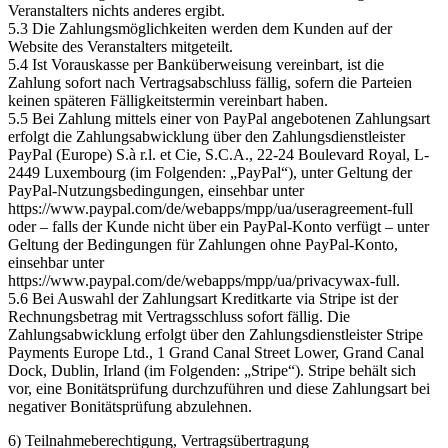
Veranstalters nichts anderes ergibt.
5.3 Die Zahlungsmöglichkeiten werden dem Kunden auf der
Website des Veranstalters mitgeteilt.
5.4 Ist Vorauskasse per Banküberweisung vereinbart, ist die
Zahlung sofort nach Vertragsabschluss fällig, sofern die Parteien
keinen späteren Fälligkeitstermin vereinbart haben.
5.5 Bei Zahlung mittels einer von PayPal angebotenen Zahlungsart
erfolgt die Zahlungsabwicklung über den Zahlungsdienstleister
PayPal (Europe) S.à r.l. et Cie, S.C.A., 22-24 Boulevard Royal, L-
2449 Luxembourg (im Folgenden: „PayPal“), unter Geltung der
PayPal-Nutzungsbedingungen, einsehbar unter
https://www.paypal.com/de/webapps/mpp/ua/useragreement-full
oder – falls der Kunde nicht über ein PayPal-Konto verfügt – unter
Geltung der Bedingungen für Zahlungen ohne PayPal-Konto,
einsehbar unter
https://www.paypal.com/de/webapps/mpp/ua/privacywax-full.
5.6 Bei Auswahl der Zahlungsart Kreditkarte via Stripe ist der
Rechnungsbetrag mit Vertragsschluss sofort fällig. Die
Zahlungsabwicklung erfolgt über den Zahlungsdienstleister Stripe
Payments Europe Ltd., 1 Grand Canal Street Lower, Grand Canal
Dock, Dublin, Irland (im Folgenden: „Stripe“). Stripe behält sich
vor, eine Bonitätsprüfung durchzuführen und diese Zahlungsart bei
negativer Bonitätsprüfung abzulehnen.
6) Teilnahmeberechtigung, Vertragsübertragung