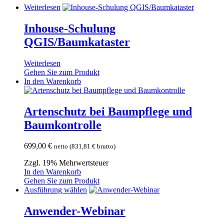
Weiterlesen
Inhouse-Schulung
QGIS/Baumkataster
Weiterlesen
Gehen Sie zum Produkt
In den Warenkorb
Artenschutz bei Baumpflege und
Baumkontrolle
699,00
€
netto (
831,81
€
brutto)
Zzgl. 19% Mehrwertsteuer
In den Warenkorb
Gehen Sie zum Produkt
Dieses
Ausführung wählen
Produkt
weist
Anwender-Webinar
mehrere