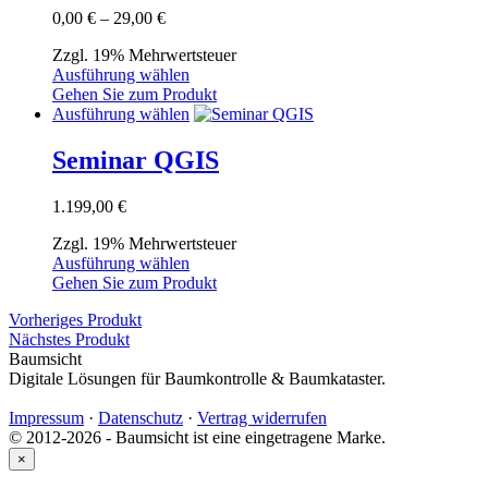
Varianten
Preisspanne:
0,00
€
–
29,00
€
auf.
0,00 €
Die
Zzgl. 19% Mehrwertsteuer
bis
Optionen
Dieses
Ausführung wählen
29,00 €
können
Produkt
Gehen Sie zum Produkt
auf
weist
Dieses
Ausführung wählen
der
mehrere
Produkt
Produktseite
Varianten
weist
Seminar QGIS
gewählt
auf.
mehrere
werden
Die
Varianten
1.199,00
€
Optionen
auf.
können
Die
Zzgl. 19% Mehrwertsteuer
auf
Optionen
Dieses
Ausführung wählen
der
können
Produkt
Gehen Sie zum Produkt
Produktseite
auf
weist
gewählt
der
Vorheriges Produkt
mehrere
werden
Produktseite
Nächstes Produkt
Varianten
gewählt
Baumsicht
auf.
werden
Digitale Lösungen für Baumkontrolle & Baumkataster.
Die
Optionen
Impressum
·
Datenschutz
·
Vertrag widerrufen
können
© 2012-2026 - Baumsicht ist eine eingetragene Marke.
auf
der
×
Produktseite