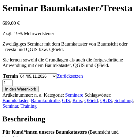
Seminar Baumkataster/Treesta
699,00
€
Zzgl. 19% Mehrwertsteuer
Zweitägiges Seminar mit dem Baumkataster von Baumsicht oder
Treesta und QGIS bzw. QField.
Sie lernen sowohl die Grundlagen als auch die fortgeschrittene
Anwendung mit dem Baumkataster, QGIS und QField.
Termin
Zurücksetzen
Seminar
Baumkataster/Treesta
In den Warenkorb
Menge
Artikelnummer:
n. a.
Kategorie:
Seminare
Schlagwörter:
Baumkataster
,
Baumkontrolle
,
GIS
,
Kurs
,
QField
,
QGIS
,
Schulung
,
Seminar
,
Training
Beschreibung
Für Kund*innen unseres Baumkatasters
(Baumsicht und