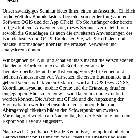
Treesta).
Unser zweitägiges Seminar bietet Ihnen einen umfassenden Einblick
in die Welt des Baumkatasters, begleitet von der leistungsstarken
Software QGIS und der App QField. Ob Sie Anfänger oder bereits
fortgeschrittener Anwender sind, dieses Seminar vermittelt Ihnen
sowohl die Grundlagen als auch die erweiterten Anwendungen des
Baumkatasters und QGIS. Entdecken Sie, wie Sie effizient und
präzise Informationen über Bäume erfassen, verwalten und
analysieren können.
Wir beginnen bei Null und schauen uns zunächst die verschiedenen
Dateien und Ordner an. Anschließend lernen wir die
Benutzeroberfläche und die Bedienung von QGIS kennen und
nehmen Anpassungen vor. Wir setzen die ersten Baumpunkte und
geben Daten ein. In kleinen Exkursen wird auf GPS bzw. GNSS,
Koordinatensysteme, mobile Geräte und die Erfassung draußen
eingegangen. Ebenso lernen wir, wie Daten im- und exportiert
werden können. Die Arbeit mit QField und die Anpassung der
Eigenschaften werden ebenso durchgenommen. Filter und
Abfragemöglichkeiten bilden den Schwerpunkt am zweiten
Vormittag und werden am Nachmittag bei der Erstellung und dem
Export von Layouts eingesetzt.
Nach zwei Tagen haben Sie alle Kenntnisse, um optimal mit dem
Baumkataster von Baumsicht oder Treesta zu arbeiten und viele