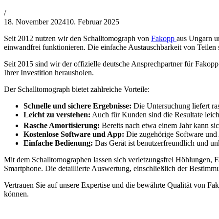
von
/
KI
18. November 2024
10. Februar 2025
generiert
Seit 2012 nutzen wir den Schalltomograph von
Fakopp
aus Ungarn un
einwandfrei funktionieren. Die einfache Austauschbarkeit von Teilen
Seit 2015 sind wir der offizielle deutsche Ansprechpartner für Fako
Ihrer Investition herausholen.
Der Schalltomograph bietet zahlreiche Vorteile:
Schnelle und sichere Ergebnisse:
Die Untersuchung liefert ra
Leicht zu verstehen:
Auch für Kunden sind die Resultate leich
Rasche Amortisierung:
Bereits nach etwa einem Jahr kann sich
Kostenlose Software und App:
Die zugehörige Software und A
Einfache Bedienung:
Das Gerät ist benutzerfreundlich und un
Mit dem Schalltomographen lassen sich verletzungsfrei Höhlungen, Fä
Smartphone. Die detaillierte Auswertung, einschließlich der Besti
Vertrauen Sie auf unsere Expertise und die bewährte Qualität von Fak
können.