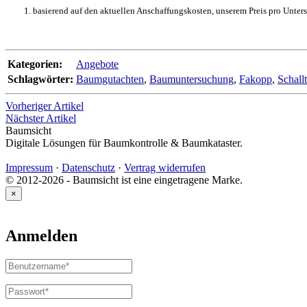
basierend auf den aktuellen Anschaffungskosten, unserem Preis pro Unte
Kategorien:
Angebote
Schlagwörter:
Baumgutachten
,
Baumuntersuchung
,
Fakopp
,
Schall
Vorheriger Artikel
Nächster Artikel
Baumsicht
Digitale Lösungen für Baumkontrolle & Baumkataster.
Impressum
·
Datenschutz
·
Vertrag widerrufen
© 2012-2026 - Baumsicht ist eine eingetragene Marke.
×
Anmelden
Benutzername
oder
E-
Passwort
*
Erforderlich
Mail-