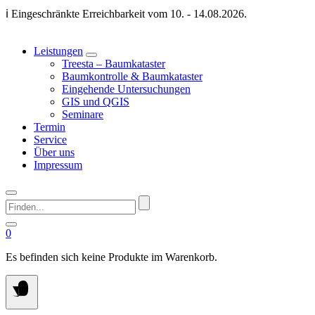
Springen
ℹ️ Eingeschränkte Erreichbarkeit vom 10. - 14.08.2026.
Sie
zum
Inhalt
Leistungen
Treesta – Baumkataster
Baumkontrolle & Baumkataster
Eingehende Untersuchungen
GIS und QGIS
Seminare
Termin
Service
Über uns
Impressum
Finden...
0
Es befinden sich keine Produkte im Warenkorb.