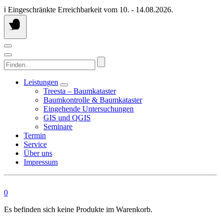
Springen
ℹ️ Eingeschränkte Erreichbarkeit vom 10. - 14.08.2026.
Sie
zum
Inhalt
Finden...
Leistungen
Treesta – Baumkataster
Baumkontrolle & Baumkataster
Eingehende Untersuchungen
GIS und QGIS
Seminare
Termin
Service
Über uns
Impressum
0
Es befinden sich keine Produkte im Warenkorb.