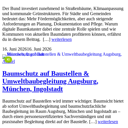
Der Bund investiert zunehmend in Straßenbäume, Klimaanpassung
und kommunale Grünstrukturen. Für Städte und Gemeinden
bedeutet das: Mehr Fördermöglichkeiten, aber auch steigende
Anforderungen an Planung, Dokumentation und Pflege. Warum
digitale Baumkataster dabei eine zentrale Rolle spielen und wie
Kommunen von aktuellen Baumdaten profitieren können, erfährst
du in diesem Beitrag. […]
weiterlesen
16. Juni 2026
16. Juni 2026
This image is AI-generated or manipulated, disclosed under Article 50(4) of the EU AI Act.
KI
Artikel
Baumschutz auf Baustellen &
Umweltbaubegleitung Augsburg,
München, Ingolstadt
Baumschutz auf Baustellen wird immer wichtiger. Baumsicht bietet
ab sofort Umweltbaubegleitung und baumschutzfachliche
Baubegleitung im Raum Augsburg, München und Ingolstadt an –
durch einen personenzertifizierten Sachverständigen und mit
praxisnaher Begleitung direkt auf der Baustelle. […]
weiterlesen