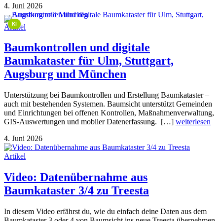
4. Juni 2026
This image is AI-generated or manipulated, disclosed under Article 50(4) of the EU AI Act.
KI
Artikel
Baumkontrollen und digitale
Baumkataster für Ulm, Stuttgart,
Augsburg und München
Unterstützung bei Baumkontrollen und Erstellung Baumkataster –
auch mit bestehenden Systemen. Baumsicht unterstützt Gemeinden
und Einrichtungen bei offenen Kontrollen, Maßnahmenverwaltung,
GIS-Auswertungen und mobiler Datenerfassung. […]
weiterlesen
4. Juni 2026
Artikel
Video: Datenübernahme aus
Baumkataster 3/4 zu Treesta
In diesem Video erfährst du, wie du einfach deine Daten aus dem
Baumkataster 3 oder 4 von Baumsicht ins neue Treesta übernehmen