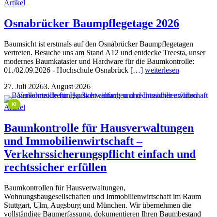
Artikel
Osnabrücker Baumpflegetage 2026
Baumsicht ist erstmals auf den Osnabrücker Baumpflegetagen
vertreten. Besuche uns am Stand A12 und entdecke Treesta, unser
modernes Baumkataster und Hardware für die Baumkontrolle:
01./02.09.2026 - Hochschule Osnabrück […]
weiterlesen
27. Juli 2026
3. August 2026
This image is AI-generated or manipulated, disclosed under Article 50(4) of the EU AI Act.
KI
Artikel
Baumkontrolle für Hausverwaltungen
und Immobilienwirtschaft –
Verkehrssicherungspflicht einfach und
rechtssicher erfüllen
Baumkontrollen für Hausverwaltungen,
Wohnungsbaugesellschaften und Immobilienwirtschaft im Raum
Stuttgart, Ulm, Augsburg und München. Wir übernehmen die
vollständige Baumerfassung, dokumentieren Ihren Baumbestand