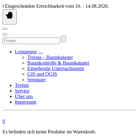
Springen
ℹ️ Eingeschränkte Erreichbarkeit vom 10. - 14.08.2026.
Sie
zum
Inhalt
Finden...
Leistungen
Treesta – Baumkataster
Baumkontrolle & Baumkataster
Eingehende Untersuchungen
GIS und QGIS
Seminare
Termin
Service
Über uns
Impressum
0
Es befinden sich keine Produkte im Warenkorb.