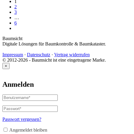
1
2
3
…
6
Baumsicht
Digitale Lösungen für Baumkontrolle & Baumkataster.
Impressum
·
Datenschutz
·
Vertrag widerrufen
© 2012-2026 - Baumsicht ist eine eingetragene Marke.
×
Anmelden
Benutzername
oder
E-
Passwort
*
Erforderlich
Mail-
Adresse
*
Passwort vergessen?
Erforderlich
Angemeldet bleiben