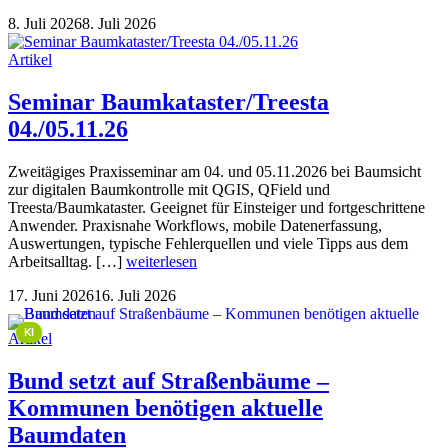
8. Juli 2026
8. Juli 2026
Artikel
Seminar Baumkataster/Treesta
04./05.11.26
Zweitägiges Praxisseminar am 04. und 05.11.2026 bei Baumsicht
zur digitalen Baumkontrolle mit QGIS, QField und
Treesta/Baumkataster. Geeignet für Einsteiger und fortgeschrittene
Anwender. Praxisnahe Workflows, mobile Datenerfassung,
Auswertungen, typische Fehlerquellen und viele Tipps aus dem
Arbeitsalltag. […]
weiterlesen
17. Juni 2026
16. Juli 2026
This image is AI-generated or manipulated, disclosed under Article 50(4) of the EU AI Act.
KI
Artikel
Bund setzt auf Straßenbäume –
Kommunen benötigen aktuelle
Baumdaten