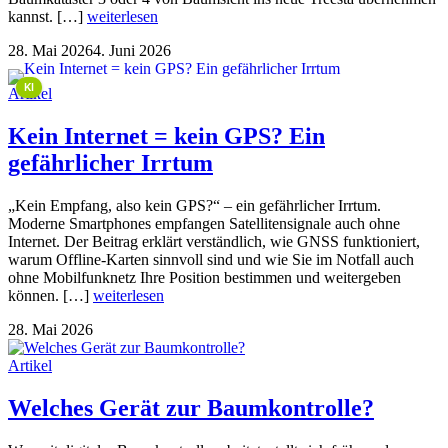
kannst. […]
weiterlesen
28. Mai 2026
4. Juni 2026
This image is AI-generated or manipulated, disclosed under Article 50(4) of the EU AI Act.
KI
Artikel
Kein Internet = kein GPS? Ein
gefährlicher Irrtum
„Kein Empfang, also kein GPS?“ – ein gefährlicher Irrtum.
Moderne Smartphones empfangen Satellitensignale auch ohne
Internet. Der Beitrag erklärt verständlich, wie GNSS funktioniert,
warum Offline-Karten sinnvoll sind und wie Sie im Notfall auch
ohne Mobilfunknetz Ihre Position bestimmen und weitergeben
können. […]
weiterlesen
28. Mai 2026
Artikel
Welches Gerät zur Baumkontrolle?