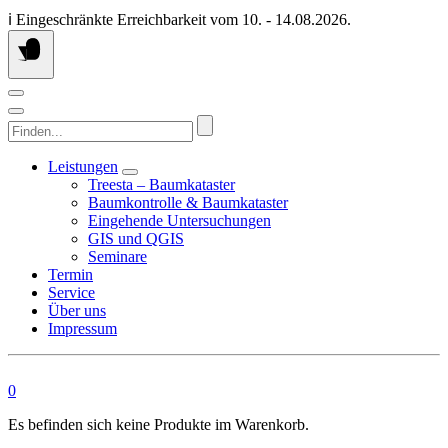
Springen
ℹ️ Eingeschränkte Erreichbarkeit vom 10. - 14.08.2026.
Sie
zum
Inhalt
Finden...
Leistungen
Treesta – Baumkataster
Baumkontrolle & Baumkataster
Eingehende Untersuchungen
GIS und QGIS
Seminare
Termin
Service
Über uns
Impressum
0
Es befinden sich keine Produkte im Warenkorb.