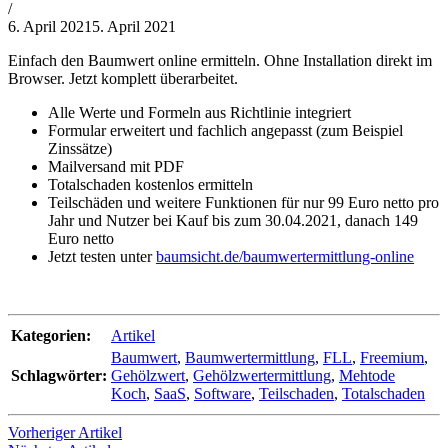
von
/
Philipp
6. April 2021
5. April 2021
Lehner
Einfach den Baumwert online ermitteln. Ohne Installation direkt im
Browser. Jetzt komplett überarbeitet.
Alle Werte und Formeln aus Richtlinie integriert
Formular erweitert und fachlich angepasst (zum Beispiel
Zinssätze)
Mailversand mit PDF
Totalschaden kostenlos ermitteln
Teilschäden und weitere Funktionen für nur 99 Euro netto pro
Jahr und Nutzer bei Kauf bis zum 30.04.2021, danach 149
Euro netto
Jetzt testen unter
baumsicht.de/baumwertermittlung-online
Kategorien:
Artikel
Baumwert
,
Baumwertermittlung
,
FLL
,
Freemium
,
Schlagwörter:
Gehölzwert
,
Gehölzwertermittlung
,
Mehtode
Koch
,
SaaS
,
Software
,
Teilschaden
,
Totalschaden
Vorheriger Artikel