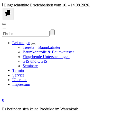
Springen
ℹ️ Eingeschränkte Erreichbarkeit vom 10. - 14.08.2026.
Sie
zum
Inhalt
Finden...
Leistungen
Treesta – Baumkataster
Baumkontrolle & Baumkataster
Eingehende Untersuchungen
GIS und QGIS
Seminare
Termin
Service
Über uns
Impressum
0
Es befinden sich keine Produkte im Warenkorb.