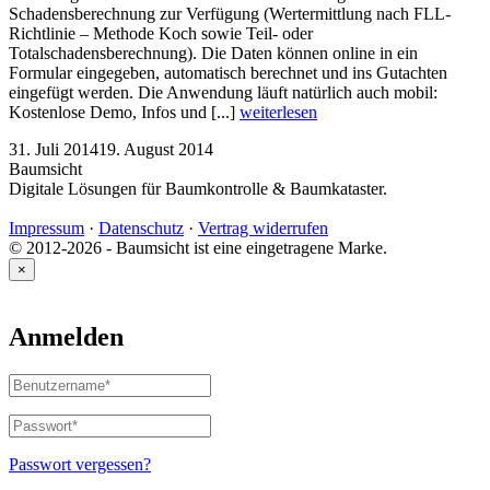
Schadensberechnung zur Verfügung (Wertermittlung nach FLL-
Richtlinie – Methode Koch sowie Teil- oder
Totalschadensberechnung). Die Daten können online in ein
Formular eingegeben, automatisch berechnet und ins Gutachten
eingefügt werden. Die Anwendung läuft natürlich auch mobil:
Kostenlose Demo, Infos und [...]
weiterlesen
31. Juli 2014
19. August 2014
Baumsicht
Digitale Lösungen für Baumkontrolle & Baumkataster.
Impressum
·
Datenschutz
·
Vertrag widerrufen
© 2012-2026 - Baumsicht ist eine eingetragene Marke.
×
Anmelden
Benutzername
oder
E-
Passwort
*
Erforderlich
Mail-
Adresse
*
Passwort vergessen?
Erforderlich