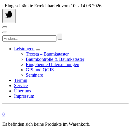
Springen
ℹ️ Eingeschränkte Erreichbarkeit vom 10. - 14.08.2026.
Sie
zum
Inhalt
Finden...
Leistungen
Treesta – Baumkataster
Baumkontrolle & Baumkataster
Eingehende Untersuchungen
GIS und QGIS
Seminare
Termin
Service
Über uns
Impressum
0
Es befinden sich keine Produkte im Warenkorb.