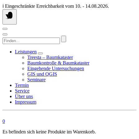
Springen
ℹ️ Eingeschränkte Erreichbarkeit vom 10. - 14.08.2026.
Sie
zum
Inhalt
Finden...
Leistungen
Treesta – Baumkataster
Baumkontrolle & Baumkataster
Eingehende Untersuchungen
GIS und QGIS
Seminare
Termin
Service
Über uns
Impressum
0
Es befinden sich keine Produkte im Warenkorb.