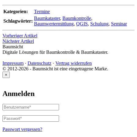
Kategorien:
Termine
Baumkataster
,
Baumkontrolle
,
Schlagwörter:
Baumwertermittlung
,
QGIS
,
Schulung
,
Seminar
Vorheriger Artikel
Nächster Artikel
Baumsicht
Digitale Lösungen für Baumkontrolle & Baumkataster.
Impressum
·
Datenschutz
·
Vertrag widerrufen
© 2012-2026 - Baumsicht ist eine eingetragene Marke.
×
Anmelden
Benutzername
oder
E-
Passwort
*
Erforderlich
Mail-
Adresse
*
Passwort vergessen?
Erforderlich