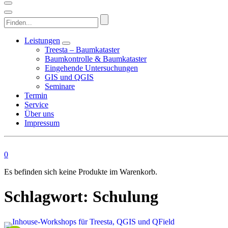
Finden...
Leistungen
Treesta – Baumkataster
Baumkontrolle & Baumkataster
Eingehende Untersuchungen
GIS und QGIS
Seminare
Termin
Service
Über uns
Impressum
0
Es befinden sich keine Produkte im Warenkorb.
Schlagwort:
Schulung
This image is AI-generated or manipulated, disclosed under Article 50(4) of the EU AI Act.