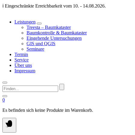
Springen
ℹ️ Eingeschränkte Erreichbarkeit vom 10. - 14.08.2026.
Sie
zum
Inhalt
Leistungen
Treesta – Baumkataster
Baumkontrolle & Baumkataster
Eingehende Untersuchungen
GIS und QGIS
Seminare
Termin
Service
Über uns
Impressum
Finden...
0
Es befinden sich keine Produkte im Warenkorb.