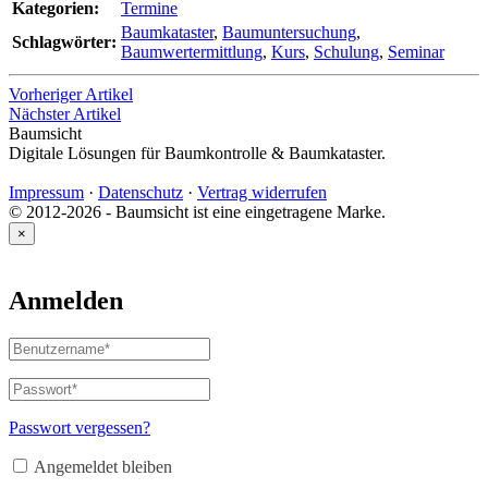
Kategorien:
Termine
Baumkataster
,
Baumuntersuchung
,
Schlagwörter:
Baumwertermittlung
,
Kurs
,
Schulung
,
Seminar
Vorheriger Artikel
Nächster Artikel
Baumsicht
Digitale Lösungen für Baumkontrolle & Baumkataster.
Impressum
·
Datenschutz
·
Vertrag widerrufen
© 2012-2026 - Baumsicht ist eine eingetragene Marke.
×
Anmelden
Benutzername
oder
E-
Passwort
*
Erforderlich
Mail-
Adresse
*
Passwort vergessen?
Erforderlich
Angemeldet bleiben