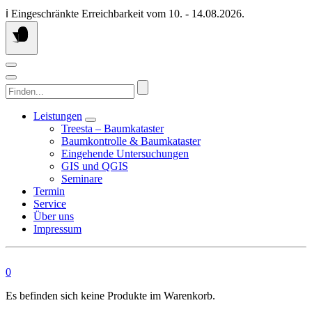
Springen
ℹ️ Eingeschränkte Erreichbarkeit vom 10. - 14.08.2026.
Sie
zum
Inhalt
Finden...
Leistungen
Treesta – Baumkataster
Baumkontrolle & Baumkataster
Eingehende Untersuchungen
GIS und QGIS
Seminare
Termin
Service
Über uns
Impressum
0
Es befinden sich keine Produkte im Warenkorb.