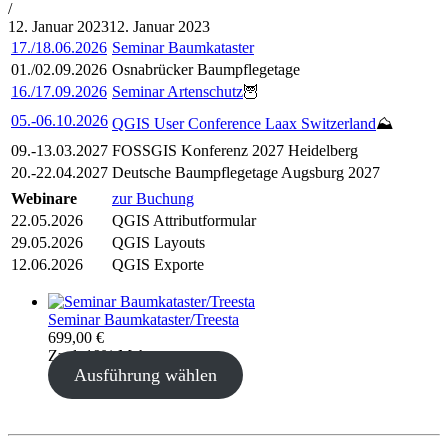
von
/
Philipp
12. Januar 2023
12. Januar 2023
Lehner
17./18.06.2026
Seminar Baumkataster
01./02.09.2026
Osnabrücker Baumpflegetage
16./17.09.2026
Seminar Artenschutz
🦉
05.-06.10.2026
QGIS User Conference Laax Switzerland
⛰️
09.-13.03.2027
FOSSGIS Konferenz 2027 Heidelberg
20.-22.04.2027
Deutsche Baumpflegetage Augsburg 2027
Webinare
zur Buchung
22.05.2026
QGIS Attributformular
29.05.2026
QGIS Layouts
12.06.2026
QGIS Exporte
Seminar Baumkataster/Treesta
699,00
€
Zzgl. 19% Mehrwertsteuer
Ausführung wählen