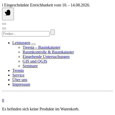
Springen
ℹ️ Eingeschränkte Erreichbarkeit vom 10. - 14.08.2026.
Sie
zum
Inhalt
Finden...
Leistungen
Treesta – Baumkataster
Baumkontrolle & Baumkataster
Eingehende Untersuchungen
GIS und QGIS
Seminare
Termin
Service
Über uns
Impressum
0
Es befinden sich keine Produkte im Warenkorb.