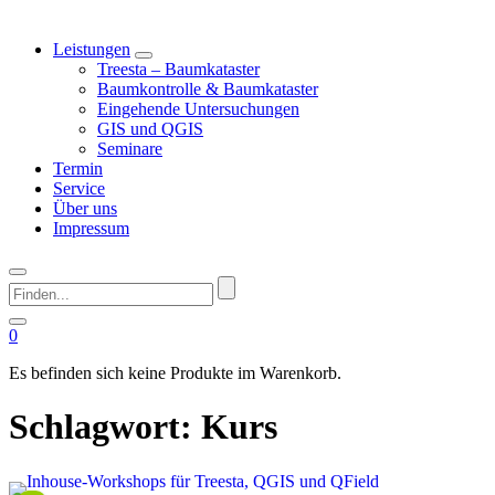
Leistungen
Treesta – Baumkataster
Baumkontrolle & Baumkataster
Eingehende Untersuchungen
GIS und QGIS
Seminare
Termin
Service
Über uns
Impressum
Finden...
0
Es befinden sich keine Produkte im Warenkorb.
Schlagwort:
Kurs
This image is AI-generated or manipulated, disclosed under Article 50(4) of the EU AI Act.