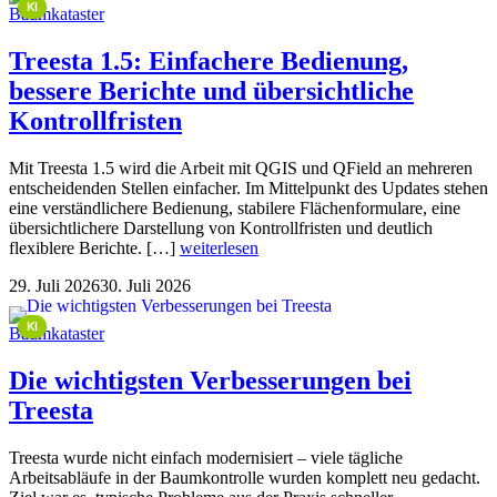
KI
Baumkataster
Treesta 1.5: Einfachere Bedienung,
bessere Berichte und übersichtliche
Kontrollfristen
Mit Treesta 1.5 wird die Arbeit mit QGIS und QField an mehreren
entscheidenden Stellen einfacher. Im Mittelpunkt des Updates stehen
eine verständlichere Bedienung, stabilere Flächenformulare, eine
übersichtlichere Darstellung von Kontrollfristen und deutlich
flexiblere Berichte. […]
weiterlesen
29. Juli 2026
30. Juli 2026
This image is AI-generated or manipulated, disclosed under Article 50(4) of the EU AI Act.
KI
Baumkataster
Die wichtigsten Verbesserungen bei
Treesta
Treesta wurde nicht einfach modernisiert – viele tägliche
Arbeitsabläufe in der Baumkontrolle wurden komplett neu gedacht.