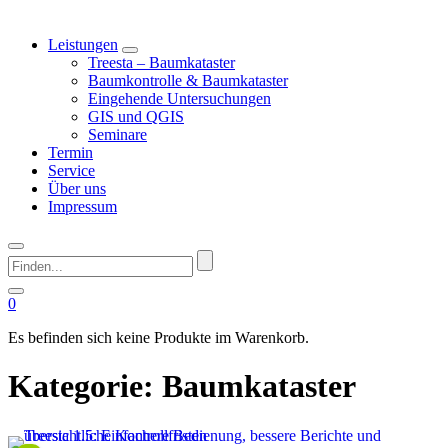
Leistungen
Treesta – Baumkataster
Baumkontrolle & Baumkataster
Eingehende Untersuchungen
GIS und QGIS
Seminare
Termin
Service
Über uns
Impressum
Finden...
0
Es befinden sich keine Produkte im Warenkorb.
Kategorie:
Baumkataster
This image is AI-generated or manipulated, disclosed under Article 50(4) of the EU AI Act.