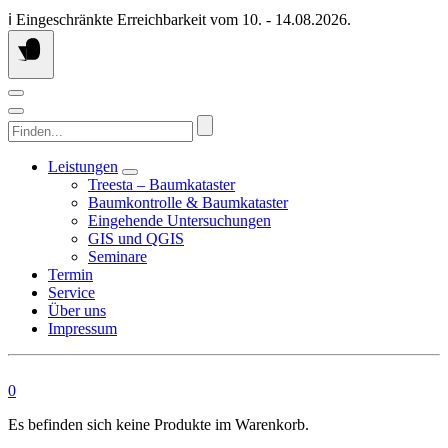
Springen
ℹ️ Eingeschränkte Erreichbarkeit vom 10. - 14.08.2026.
Sie
zum
Inhalt
Finden...
Leistungen
Treesta – Baumkataster
Baumkontrolle & Baumkataster
Eingehende Untersuchungen
GIS und QGIS
Seminare
Termin
Service
Über uns
Impressum
0
Es befinden sich keine Produkte im Warenkorb.