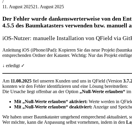
von
/
Philipp
11. August 2025
21. August 2025
Lehner
Der Fehler wurde dankenswerterweise von den Entwi
4.5.5 des Baumkatasters verwenden bzw. manuell an
iOS-Nutzer: manuelle Installation von QField via GitH
Anleitung iOS (iPhone/iPad): Kopieren Sie das neue Projekt (baumka
entsprechenden Ordner der Kataster. Wichtig: Nur das Projekt einfüg
↓ erledigt ✓
Am
11.08.2025
fiel unseren Kunden und uns in QField (Version
3.7.
konnten wir den Fehler identifizieren und eine Lösung bereitstellen:
Die Ursache liegt offenbar an der Option
„Null-Werte erlauben“
im 
Mit „Null-Werte erlauben“ aktiviert:
Werte werden in QField
Mit „Null-Werte erlauben“ deaktiviert:
Anzeige und Speiche
Wir haben unser Baumkataster umgehend entsprechend aktualisiert, sod
Wer möchte, kann die Anpassung selbst vornehmen, indem in den
La