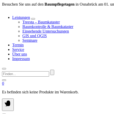
Springen
Besuchen Sie uns auf den
Baumpflegetagen
in Osnabrück am 01. un
Sie
zum
Leistungen
Inhalt
Treesta – Baumkataster
Baumkontrolle & Baumkataster
Eingehende Untersuchungen
GIS und QGIS
Seminare
Termin
Service
Über uns
Impressum
Finden...
0
Es befinden sich keine Produkte im Warenkorb.