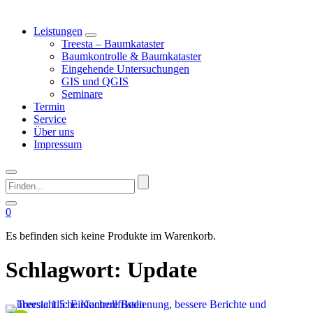
Leistungen
Treesta – Baumkataster
Baumkontrolle & Baumkataster
Eingehende Untersuchungen
GIS und QGIS
Seminare
Termin
Service
Über uns
Impressum
Finden...
0
Es befinden sich keine Produkte im Warenkorb.
Schlagwort:
Update
This image is AI-generated or manipulated, disclosed under Article 50(4) of the EU AI Act.