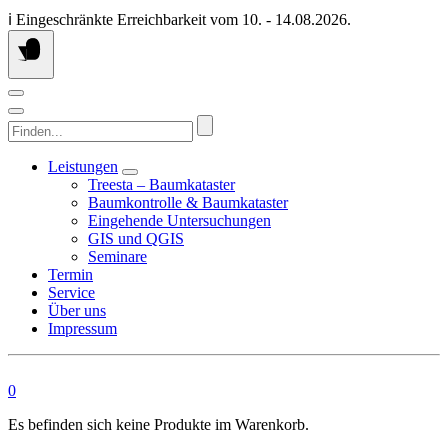
Springen
ℹ️ Eingeschränkte Erreichbarkeit vom 10. - 14.08.2026.
Sie
zum
Inhalt
Finden...
Leistungen
Treesta – Baumkataster
Baumkontrolle & Baumkataster
Eingehende Untersuchungen
GIS und QGIS
Seminare
Termin
Service
Über uns
Impressum
0
Es befinden sich keine Produkte im Warenkorb.