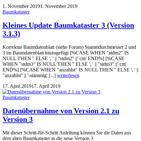
1. November 2019
1. November 2019
Baumkataster
Kleines Update Baumkataster 3 (Version
3.1.3)
Korrektur Baumdatenblatt (siehe Forum) Stammdurchmesser 2 und
3 im Baumdatenblatt hinzugefügt [%CASE WHEN "stdm2" IS
NULL THEN '' ELSE ', ' || "stdm2" ||' cm' END%] [%CASE
WHEN "stdm3" IS NULL THEN '' ELSE ', ' || "stdm3" ||' cm'
END%] [%CASE WHEN "anzahlst" IS NULL THEN '' ELSE ', ' ||
"anzahlst" || '-stämmig' [...]
weiterlesen
17. April 2019
17. April 2019
Baumkataster
Datenübernahme von Version 2.1 zu
Version 3
Mit dieser Schritt-für-Schritt Anleitung können Sie die Daten aus
dem alten Baumkataster in die neue Version 3