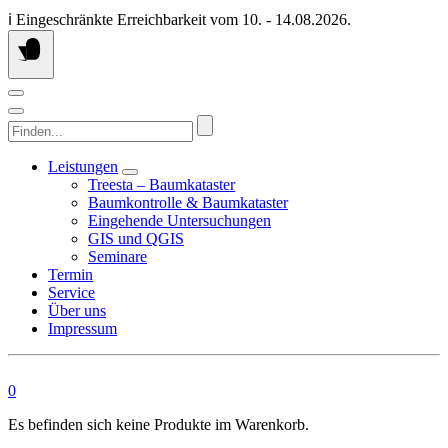
Springen
ℹ️ Eingeschränkte Erreichbarkeit vom 10. - 14.08.2026.
Sie
zum
Inhalt
Finden...
Leistungen
Treesta – Baumkataster
Baumkontrolle & Baumkataster
Eingehende Untersuchungen
GIS und QGIS
Seminare
Termin
Service
Über uns
Impressum
0
Es befinden sich keine Produkte im Warenkorb.