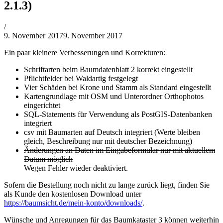
2.1.3)
von
/
Philipp
9. November 2017
9. November 2017
Lehner
Ein paar kleinere Verbesserungen und Korrekturen:
Schriftarten beim Baumdatenblatt 2 korrekt eingestellt
Pflichtfelder bei Waldartig festgelegt
Vier Schäden bei Krone und Stamm als Standard eingestellt
Kartengrundlage mit OSM und Unterordner Orthophotos
eingerichtet
SQL-Statements für Verwendung als PostGIS-Datenbanken
integriert
csv mit Baumarten auf Deutsch integriert (Werte bleiben
gleich, Beschreibung nur mit deutscher Bezeichnung)
Änderungen an Daten im Eingabeformular nur mit aktuellem
Datum möglich
Wegen Fehler wieder deaktiviert.
Sofern die Bestellung noch nicht zu lange zurück liegt, finden Sie
als Kunde den kostenlosen Download unter
https://baumsicht.de/mein-konto/downloads/
.
Wünsche und Anregungen für das Baumkataster 3 können weiterhin