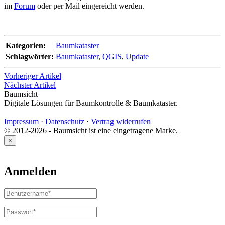
im
Forum
oder per Mail eingereicht werden.
Kategorien:
Baumkataster
Schlagwörter:
Baumkataster
,
QGIS
,
Update
Vorheriger Artikel
Nächster Artikel
Baumsicht
Digitale Lösungen für Baumkontrolle & Baumkataster.
Impressum
·
Datenschutz
·
Vertrag widerrufen
© 2012-2026 - Baumsicht ist eine eingetragene Marke.
×
Anmelden
Benutzername
oder
E-
Passwort
*
Erforderlich
Mail-