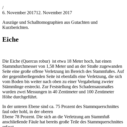
von
/
Philipp
6. November 2017
12. November 2017
Lehner
Auszüge und Schalltomographien aus Gutachten und
Kurzberichten.
Eiche
Die Eiche (Quercus robur) ist etwa 18 Meter hoch, hat einen
Stammdurchmesser von 1,58 Meter und an der Straße zugewanden
Seite eine große offene Verletzung im Bereich des Stammfußes. Auf
der gegenüberliegenden Seite ist ebenfalls eine Verletzung, die sich
vom Boden bis weiter nach oben zu einer Vergabelung zweier
Stämmlinge erstreckt. Zur Feststellung des Schadensausmaßes
wurden zwei Messungen in 40 Zentimeter und 100 Zentimeter
Höhe durchgeführt.
In der unteren Ebene sind ca. 75 Prozent des Stammquerschnittes
faul oder hohl, in der oberen
Ebene 78 Prozent. Die sich an die Verletzung am Stammfuß
anschließende Fäule hat bereits große Teile des Stammquerschnittes
erfasst.