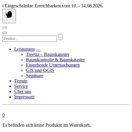
Springen
ℹ️ Eingeschränkte Erreichbarkeit vom 10. - 14.08.2026.
Sie
zum
Inhalt
Finden...
Leistungen
Treesta – Baumkataster
Baumkontrolle & Baumkataster
Eingehende Untersuchungen
GIS und QGIS
Seminare
Termin
Service
Über uns
Impressum
0
Es befinden sich keine Produkte im Warenkorb.