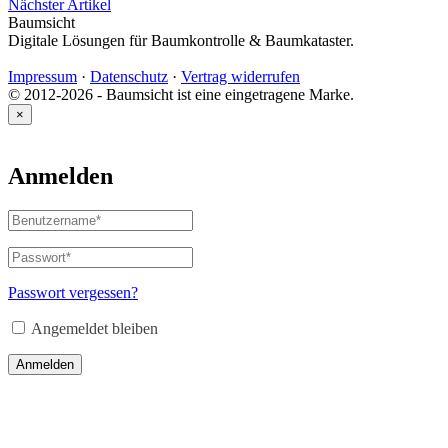
Nächster Artikel
Baumsicht
Digitale Lösungen für Baumkontrolle & Baumkataster.
Impressum
·
Datenschutz
·
Vertrag widerrufen
© 2012-2026 - Baumsicht ist eine eingetragene Marke.
×
Anmelden
Benutzername
oder
E-
Passwort
*
Erforderlich
Mail-
Adresse
*
Passwort vergessen?
Erforderlich
Angemeldet bleiben
Anmelden