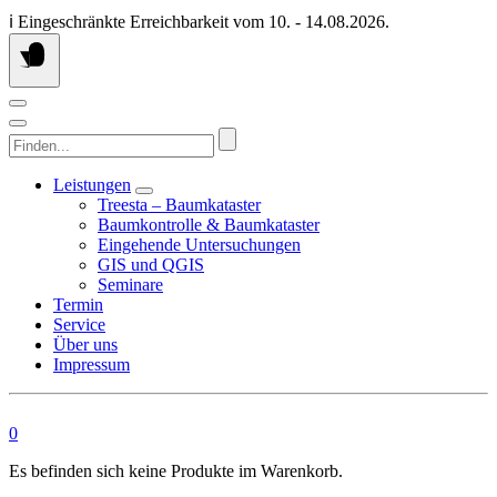
Springen
ℹ️ Eingeschränkte Erreichbarkeit vom 10. - 14.08.2026.
Sie
zum
Inhalt
Finden...
Leistungen
Treesta – Baumkataster
Baumkontrolle & Baumkataster
Eingehende Untersuchungen
GIS und QGIS
Seminare
Termin
Service
Über uns
Impressum
0
Es befinden sich keine Produkte im Warenkorb.