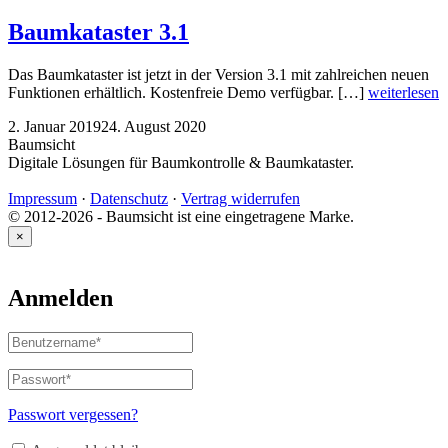
Baumkataster 3.1
Das Baumkataster ist jetzt in der Version 3.1 mit zahlreichen neuen
Funktionen erhältlich. Kostenfreie Demo verfügbar. […]
weiterlesen
2. Januar 2019
24. August 2020
Baumsicht
Digitale Lösungen für Baumkontrolle & Baumkataster.
Impressum
·
Datenschutz
·
Vertrag widerrufen
© 2012-2026 - Baumsicht ist eine eingetragene Marke.
×
Anmelden
Benutzername
oder
E-
Passwort
*
Erforderlich
Mail-
Adresse
*
Passwort vergessen?
Erforderlich