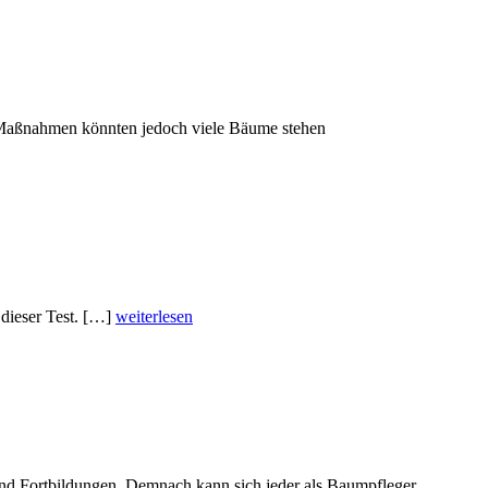
r Maßnahmen könnten jedoch viele Bäume stehen
 dieser Test. […]
weiterlesen
und Fortbildungen. Demnach kann sich jeder als Baumpfleger