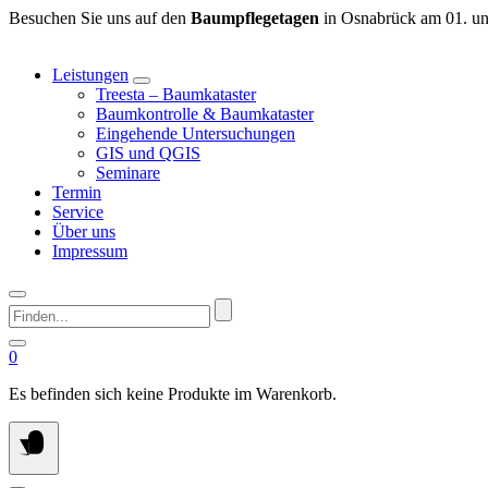
Springen
Besuchen Sie uns auf den
Baumpflegetagen
in Osnabrück am 01. un
Sie
zum
Leistungen
Inhalt
Treesta – Baumkataster
Baumkontrolle & Baumkataster
Eingehende Untersuchungen
GIS und QGIS
Seminare
Termin
Service
Über uns
Impressum
Finden...
0
Es befinden sich keine Produkte im Warenkorb.