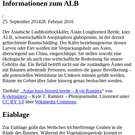
Informationen zum ALB
von
/
Philipp
25. September 2014
28. Februar 2016
Lehner
Der Asiatische Laubholzbockkäfer, Asian Longhorned Beetle, kurz
ALB, wissenschaftlich Anoplophora glabripennis, ist der derzeit
gefürchtetste Baumschädling. Der Käfer beziehungsweise dessen
Larven oder Eier werden mit Verpackungsholz aus Asien,
überwiegend aus China, eingeschleppt. Sie stellen sowohl eine
ökologische als auch eine wirtschaftliche Bedrohung für unsere
Gehölze dar. Ein Befall betrifft nicht nur die zuständigen Ämter und
mit Bäumen arbeitende Personen, sondern die ganze Bevölkerung –
alle potenziellen Wirtsbäume im Umkreis müssen gefällt werden,
Bäume im Gebiet über Jahre hinweg genau beobachtet werden.
Titelbild: „
Asian long-horned beetle – Kyle Ramirez
“ von
Kyletramirez
– Kyle T. Ramirez – Photojournalist. Lizenziert unter
CC BY 3.0
über
Wikimedia Commons
.
Eiablage
Zur Eiablage gräbt das Weibchen trichterförmige Gruben in die
Rinde des Baumes. Während der Vegetationsperiode kommt es