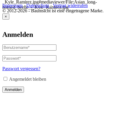
_Kyle_Ramirez.jpg#mediaviewer/File:Asian_long-
Impressum
·
Datenschutz
·
Vertrag widerrufen
horned_beetle_-_Kyle_Ramirez.jpg
© 2012-2026 - Baumsicht ist eine eingetragene Marke.
×
Anmelden
Benutzername
oder
E-
Passwort
*
Erforderlich
Mail-
Adresse
*
Passwort vergessen?
Erforderlich
Angemeldet bleiben
Anmelden