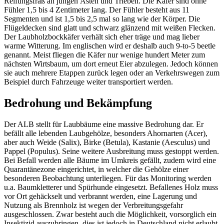
Reifungsfraß an jungen Ästen und Trieben. Die Käfer sind ohne
Fühler 1,5 bis 4 Zentimeter lang. Der Fühler besteht aus 11
Segmenten und ist 1,5 bis 2,5 mal so lang wie der Körper. Die
Flügeldecken sind glatt und schwarz glänzend mit weißen Flecken.
Der Laubholzbockkäfer verhält sich eher träge und mag lieber
warme Witterung. Im englischen wird er deshalb auch 9-to-5 beetle
genannt. Meist fliegen die Käfer nur wenige hundert Meter zum
nächsten Wirtsbaum, um dort erneut Eier abzulegen. Jedoch können
sie auch mehrere Etappen zurück legen oder an Verkehrswegen zum
Beispiel durch Fahrzeuge weiter transportiert werden.
Bedrohung und Bekämpfung
Der ALB stellt für Laubbäume eine massive Bedrohung dar. Er
befällt alle lebenden Laubgehölze, besonders Ahornarten (Acer),
aber auch Weide (Salix), Birke (Betula), Kastanie (Aesculus) und
Pappel (Populus). Seine weitere Ausbreitung muss gestoppt werden.
Bei Befall werden alle Bäume im Umkreis gefällt, zudem wird eine
Quarantänezone eingerichtet, in welcher die Gehölze einer
besonderen Beobachtung unterliegen. Für das Monitoring werden
u.a. Baumkletterer und Spürhunde eingesetzt. Befallenes Holz muss
vor Ort gehäckselt und verbrannt werden, eine Lagerung und
Nutzung als Brennholz ist wegen der Verbreitungsgefahr
ausgeschlossen. Zwar besteht auch die Möglichkeit, vorsorglich ein
Insektizid auszubringen, dies ist jedoch in Deutschland nicht erlaubt.