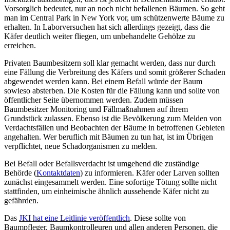
Vorsorglich bedeutet, nur an noch nicht befallenen Bäumen. So geht
man im Central Park in New York vor, um schützenwerte Bäume zu
erhalten. In Laborversuchen hat sich allerdings gezeigt, dass die
Käfer deutlich weiter fliegen, um unbehandelte Gehölze zu
erreichen.
Privaten Baumbesitzern soll klar gemacht werden, dass nur durch
eine Fällung die Verbreitung des Käfers und somit größerer Schaden
abgewendet werden kann. Bei einem Befall würde der Baum
sowieso absterben. Die Kosten für die Fällung kann und sollte von
öffentlicher Seite übernommen werden. Zudem müssen
Baumbesitzer Monitoring und Fällmaßnahmen auf ihrem
Grundstück zulassen. Ebenso ist die Bevölkerung zum Melden von
Verdachtsfällen und Beobachten der Bäume in betroffenen Gebieten
angehalten. Wer beruflich mit Bäumen zu tun hat, ist im Übrigen
verpflichtet, neue Schadorganismen zu melden.
Bei Befall oder Befallsverdacht ist umgehend die zuständige
Behörde (
Kontaktdaten
) zu informieren. Käfer oder Larven sollten
zunächst eingesammelt werden. Eine sofortige Tötung sollte nicht
stattfinden, um einheimische ähnlich aussehende Käfer nicht zu
gefährden.
Das
JKI hat eine Leitlinie veröffentlich
. Diese sollte von
Baumpfleger, Baumkontrolleuren und allen anderen Personen, die