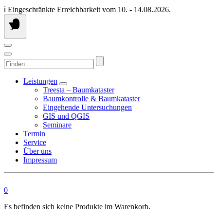
Springen
ℹ️ Eingeschränkte Erreichbarkeit vom 10. - 14.08.2026.
Sie
zum
Inhalt
Finden...
Leistungen
Treesta – Baumkataster
Baumkontrolle & Baumkataster
Eingehende Untersuchungen
GIS und QGIS
Seminare
Termin
Service
Über uns
Impressum
0
Es befinden sich keine Produkte im Warenkorb.