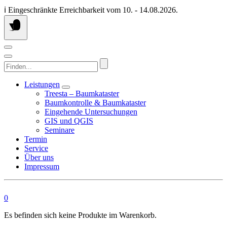
Springen
ℹ️ Eingeschränkte Erreichbarkeit vom 10. - 14.08.2026.
Sie
zum
Inhalt
Finden...
Leistungen
Treesta – Baumkataster
Baumkontrolle & Baumkataster
Eingehende Untersuchungen
GIS und QGIS
Seminare
Termin
Service
Über uns
Impressum
0
Es befinden sich keine Produkte im Warenkorb.