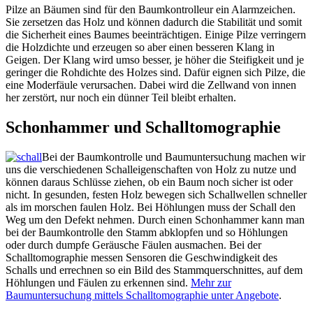
Pilze an Bäumen sind für den Baumkontrolleur ein Alarmzeichen.
Sie zersetzen das Holz und können dadurch die Stabilität und somit
die Sicherheit eines Baumes beeinträchtigen. Einige Pilze verringern
die Holzdichte und erzeugen so aber einen besseren Klang in
Geigen. Der Klang wird umso besser, je höher die Steifigkeit und je
geringer die Rohdichte des Holzes sind. Dafür eignen sich Pilze, die
eine Moderfäule verursachen. Dabei wird die Zellwand von innen
her zerstört, nur noch ein dünner Teil bleibt erhalten.
Schonhammer und Schalltomographie
Bei der Baumkontrolle und Baumuntersuchung machen wir
uns die verschiedenen Schalleigenschaften von Holz zu nutze und
können daraus Schlüsse ziehen, ob ein Baum noch sicher ist oder
nicht. In gesunden, festen Holz bewegen sich Schallwellen schneller
als im morschen faulen Holz. Bei Höhlungen muss der Schall den
Weg um den Defekt nehmen. Durch einen Schonhammer kann man
bei der Baumkontrolle den Stamm abklopfen und so Höhlungen
oder durch dumpfe Geräusche Fäulen ausmachen. Bei der
Schalltomographie messen Sensoren die Geschwindigkeit des
Schalls und errechnen so ein Bild des Stammquerschnittes, auf dem
Höhlungen und Fäulen zu erkennen sind.
Mehr zur
Baumuntersuchung mittels Schalltomographie unter Angebote
.