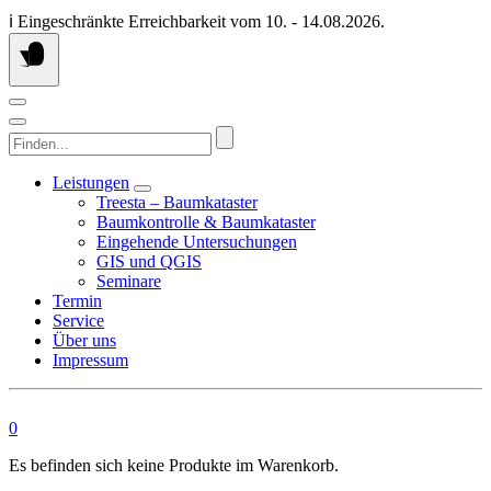
Springen
ℹ️ Eingeschränkte Erreichbarkeit vom 10. - 14.08.2026.
Sie
zum
Inhalt
Finden...
Leistungen
Treesta – Baumkataster
Baumkontrolle & Baumkataster
Eingehende Untersuchungen
GIS und QGIS
Seminare
Termin
Service
Über uns
Impressum
0
Es befinden sich keine Produkte im Warenkorb.