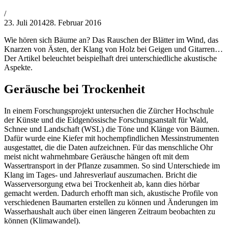
von
/
Philipp
23. Juli 2014
28. Februar 2016
Lehner
Wie hören sich Bäume an? Das Rauschen der Blätter im Wind, das
Knarzen von Ästen, der Klang von Holz bei Geigen und Gitarren…
Der Artikel beleuchtet beispielhaft drei unterschiedliche akustische
Aspekte.
Geräusche bei Trockenheit
In einem Forschungsprojekt untersuchen die Zürcher Hochschule
der Künste und die Eidgenössische Forschungsanstalt für Wald,
Schnee und Landschaft (WSL) die Töne und Klänge von Bäumen.
Dafür wurde eine Kiefer mit hochempfindlichen Messinstrumenten
ausgestattet, die die Daten aufzeichnen. Für das menschliche Ohr
meist nicht wahrnehmbare Geräusche hängen oft mit dem
Wassertransport in der Pflanze zusammen. So sind Unterschiede im
Klang im Tages- und Jahresverlauf auszumachen. Bricht die
Wasserversorgung etwa bei Trockenheit ab, kann dies hörbar
gemacht werden. Dadurch erhofft man sich, akustische Profile von
verschiedenen Baumarten erstellen zu können und Änderungen im
Wasserhaushalt auch über einen längeren Zeitraum beobachten zu
können (Klimawandel).