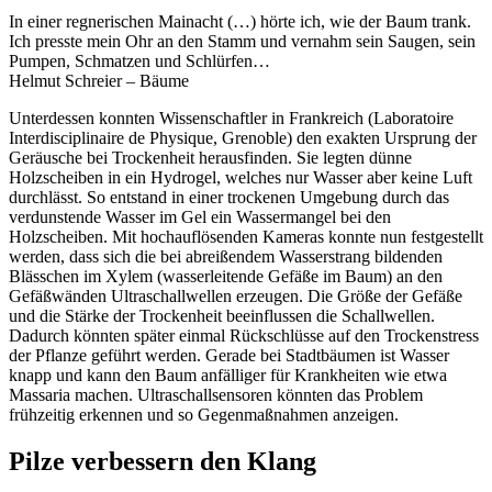
In einer regnerischen Mainacht (…) hörte ich, wie der Baum trank.
Ich presste mein Ohr an den Stamm und vernahm sein Saugen, sein
Pumpen, Schmatzen und Schlürfen…
Helmut Schreier – Bäume
Unterdessen konnten Wissenschaftler in Frankreich (Laboratoire
Interdisciplinaire de Physique, Grenoble) den exakten Ursprung der
Geräusche bei Trockenheit herausfinden. Sie legten dünne
Holzscheiben in ein Hydrogel, welches nur Wasser aber keine Luft
durchlässt. So entstand in einer trockenen Umgebung durch das
verdunstende Wasser im Gel ein Wassermangel bei den
Holzscheiben. Mit hochauflösenden Kameras konnte nun festgestellt
werden, dass sich die bei abreißendem Wasserstrang bildenden
Blässchen im Xylem (wasserleitende Gefäße im Baum) an den
Gefäßwänden Ultraschallwellen erzeugen. Die Größe der Gefäße
und die Stärke der Trockenheit beeinflussen die Schallwellen.
Dadurch könnten später einmal Rückschlüsse auf den Trockenstress
der Pflanze geführt werden. Gerade bei Stadtbäumen ist Wasser
knapp und kann den Baum anfälliger für Krankheiten wie etwa
Massaria machen. Ultraschallsensoren könnten das Problem
frühzeitig erkennen und so Gegenmaßnahmen anzeigen.
Pilze verbessern den Klang