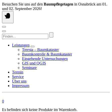
Springen
Besuchen Sie uns auf den
Baumpflegetagen
in Osnabrück am 01.
Sie
und 02. September 2026!
zum
Inhalt
Finden...
Leistungen
Treesta – Baumkataster
Baumkontrolle & Baumkataster
Eingehende Untersuchungen
GIS und QGIS
Seminare
Termin
Service
Über uns
Impressum
0
Es befinden sich keine Produkte im Warenkorb.