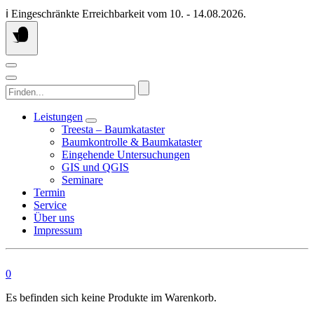
Springen
ℹ️ Eingeschränkte Erreichbarkeit vom 10. - 14.08.2026.
Sie
zum
Inhalt
Finden...
Leistungen
Treesta – Baumkataster
Baumkontrolle & Baumkataster
Eingehende Untersuchungen
GIS und QGIS
Seminare
Termin
Service
Über uns
Impressum
0
Es befinden sich keine Produkte im Warenkorb.