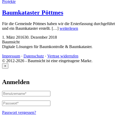
Projekte
Baumkataster Pöttmes
Für die Gemeinde Pöttmes haben wir die Ersterfassung durchgeführt
und ein Baumkataster erstellt. […]
weiterlesen
1. März 2016
30. Dezember 2018
Baumsicht
Digitale Lösungen für Baumkontrolle & Baumkataster.
Impressum
·
Datenschutz
·
Vertrag widerrufen
© 2012-2026 - Baumsicht ist eine eingetragene Marke.
×
Anmelden
Benutzername
oder
E-
Passwort
*
Erforderlich
Mail-
Adresse
*
Passwort vergessen?
Erforderlich