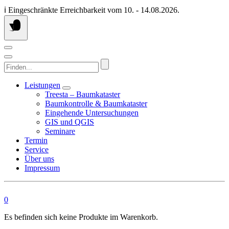
Springen
ℹ️ Eingeschränkte Erreichbarkeit vom 10. - 14.08.2026.
Sie
zum
Inhalt
Finden...
Leistungen
Treesta – Baumkataster
Baumkontrolle & Baumkataster
Eingehende Untersuchungen
GIS und QGIS
Seminare
Termin
Service
Über uns
Impressum
0
Es befinden sich keine Produkte im Warenkorb.