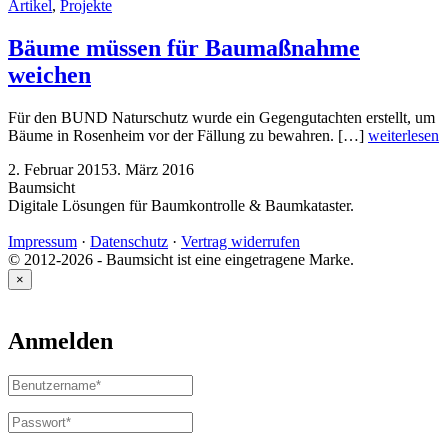
Artikel
,
Projekte
Bäume müssen für Baumaßnahme
weichen
Für den BUND Naturschutz wurde ein Gegengutachten erstellt, um
Bäume in Rosenheim vor der Fällung zu bewahren. […]
weiterlesen
2. Februar 2015
3. März 2016
Baumsicht
Digitale Lösungen für Baumkontrolle & Baumkataster.
Impressum
·
Datenschutz
·
Vertrag widerrufen
© 2012-2026 - Baumsicht ist eine eingetragene Marke.
×
Anmelden
Benutzername
oder
E-
Passwort
*
Erforderlich
Mail-