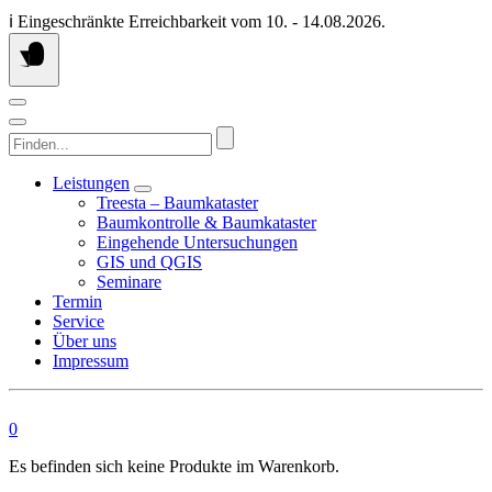
Springen
ℹ️ Eingeschränkte Erreichbarkeit vom 10. - 14.08.2026.
Sie
zum
Inhalt
Finden...
Leistungen
Treesta – Baumkataster
Baumkontrolle & Baumkataster
Eingehende Untersuchungen
GIS und QGIS
Seminare
Termin
Service
Über uns
Impressum
0
Es befinden sich keine Produkte im Warenkorb.